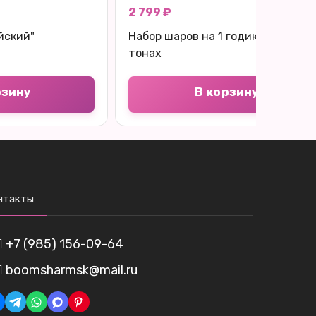
2 799 ₽
йский"
Набор шаров на 1 годик в голубых
тонах
рзину
В корзину
нтакты
+7 (985) 156-09-64
boomsharmsk@mail.ru