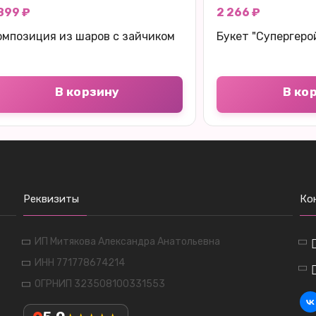
 899 ₽
2 266 ₽
омпозиция из шаров с зайчиком
Букет "Супергеро
В корзину
В ко
Реквизиты
Ко
ИП Митякова Александра Анатольевна
ИНН 771778674214
ОГРНИП 323508100331553