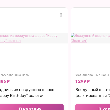
льгированные шары
Фольгированные шары
186 ₽
1 299 ₽
адпись из воздушных шаров
Воздушный шар-
Happy Birthday" золотая
фольгированная "
В корзину
В ко