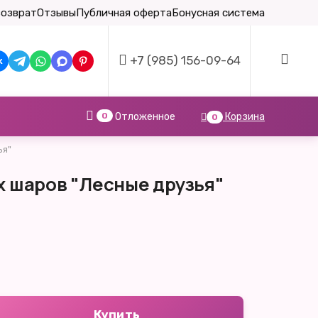
возврат
Отзывы
Публичная оферта
Бонусная система
+7 (985) 156-09-64
0
Отложенное
Корзина
0
ья"
 шаров "Лесные друзья"
Купить