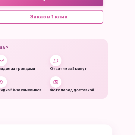
Заказ в 1 клик
ШАР
едим за трендами
Ответим за 5 минут
идка 5% за самовывоз
Фото перед доставкой