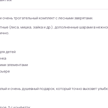
 и очень трогательный комплект с лесными зверятами.
ные (лиса, мишка, зайка и др.), дополненные шарами в нежн
ично.
для детей
ёнка
гими элементами
ерьере
плый и очень душевный подарок, который точно вызовет улыбк
ов, 3 с конфетти;