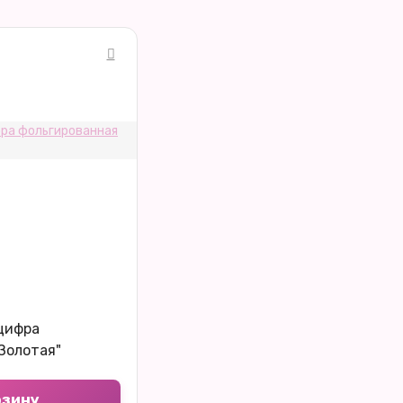
цифра
Золотая"
рзину