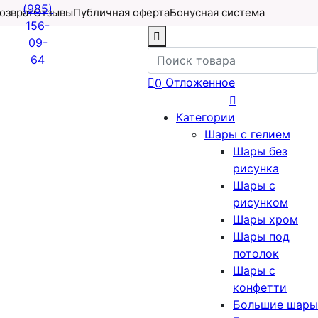
(985)
возврат
Отзывы
Публичная оферта
Бонусная система
156-
09-
64
Отложенное
0
Категории
Шары с гелием
Шары без
рисунка
Шары с
рисунком
Шары хром
Шары под
потолок
Шары с
конфетти
Большие шары