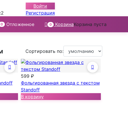
Войти
с2
Регистрация
Отложенное
Корзина
Корзина пуста
0
0
м
Сортировать по:
599 ₽
andoff
Фольгированная звезда с текстом
Standoff
В корзину