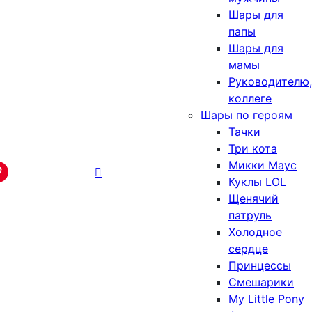
Шары для
папы
Шары для
мамы
Руководителю,
коллеге
Шары по героям
Тачки
Три кота
Микки Маус
Куклы LOL
Щенячий
патруль
Холодное
сердце
Принцессы
Смешарики
My Little Pony