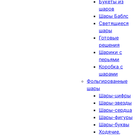
Букеты из
шаров
Шары Баблс
Светящиеся
шары
Готовые
решения
Шарики с
перьями
Коробка с
шарами
Фольгированные
шары
Шары-цифры
Шары-звезды
Шары-сердца
Шары-фигуры
Шары-буквы
Ходячие,