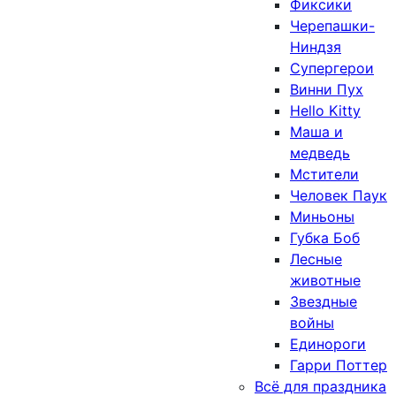
Фиксики
Черепашки-
Ниндзя
Супергерои
Винни Пух
Hello Kitty
Маша и
медведь
Мстители
Человек Паук
Миньоны
Губка Боб
Лесные
животные
Звездные
войны
Единороги
Гарри Поттер
Всё для праздника