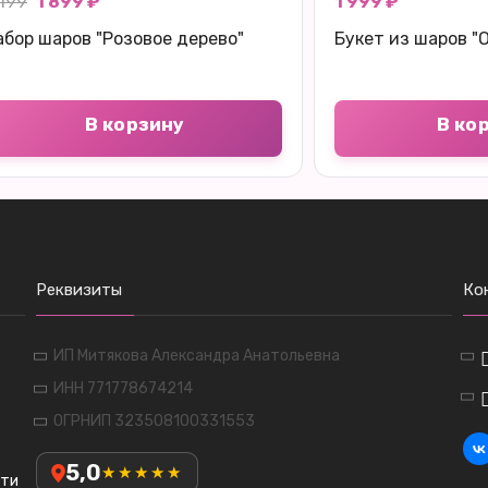
 199
1 899 ₽
1 999 ₽
абор шаров "Розовое дерево"
Букет из шаров "
В корзину
В ко
Реквизиты
Ко
ИП Митякова Александра Анатольевна
ИНН 771778674214
ОГРНИП 323508100331553
5,0
★★★★★
сти