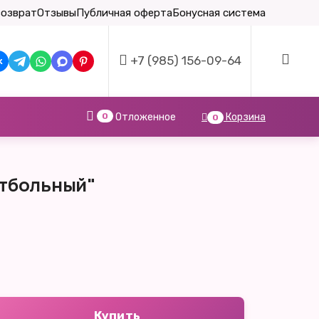
возврат
Отзывы
Публичная оферта
Бонусная система
+7 (985) 156-09-64
0
Отложенное
Корзина
0
утбольный"
Купить