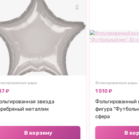
льгированные шары
Фольгированные шары
87 ₽
1 510 ₽
ольгированная звезда
Фольгированный 
еребряный металлик
фигура "Футбольн
сфера
В корзину
В ко