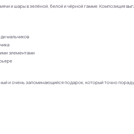
ячи и шары в зелёной, белой и чёрной гамме. Композиция вы
еди мальчиков
чика
гими элементами
ерьере
чный и очень запоминающийся подарок, который точно порад