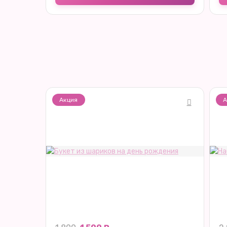
Акция
А