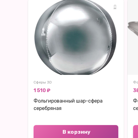
Сферы 3D
Фо
1 510 ₽
3
Фольгированный шар-сфера
Ф
серебряная
с
В корзину