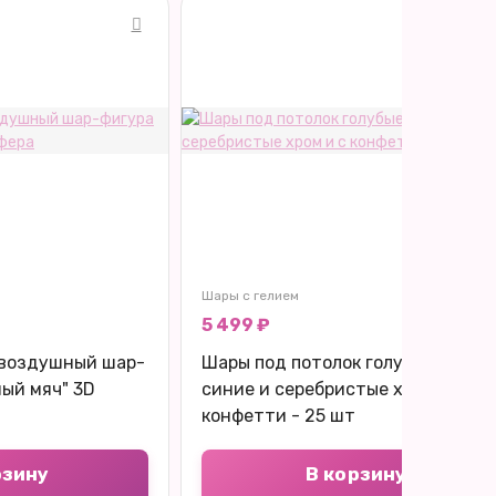
Шары с гелием
5 499 ₽
воздушный шар-
Шары под потолок голубые, белые
ый мяч" 3D
синие и серебристые хром и с
конфетти - 25 шт
рзину
В корзину