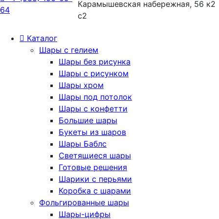
Карамышевская набережная, 56 к2
64
с2
Каталог
Шары с гелием
Шары без рисунка
Шары с рисунком
Шары хром
Шары под потолок
Шары с конфетти
Большие шары
Букеты из шаров
Шары Баблс
Светящиеся шары
Готовые решения
Шарики с перьями
Коробка с шарами
Фольгированные шары
Шары-цифры