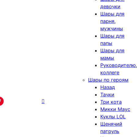
девочки
Шары для
парня,
мужчины
Шары для
папы
Шары для
мамы
Руководителю,
коллеге
Шары по героям
Назад
Тачки
Три кота
Микки Маус
Куклы LOL
Щенячий
патруль