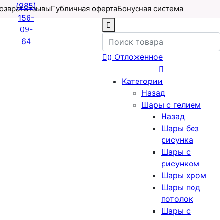
(985)
возврат
Отзывы
Публичная оферта
Бонусная система
156-
09-
64
Отложенное
0
Категории
Назад
Шары с гелием
Назад
Шары без
рисунка
Шары с
рисунком
Шары хром
Шары под
потолок
Шары с