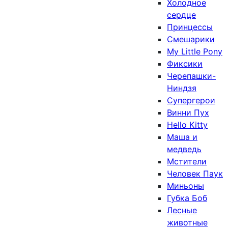
Холодное
сердце
Принцессы
Смешарики
My Little Pony
Фиксики
Черепашки-
Ниндзя
Супергерои
Винни Пух
Hello Kitty
Маша и
медведь
Мстители
Человек Паук
Миньоны
Губка Боб
Лесные
животные