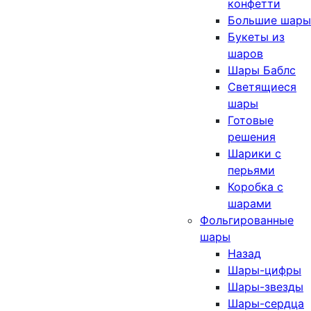
конфетти
Большие шары
Букеты из
шаров
Шары Баблс
Светящиеся
шары
Готовые
решения
Шарики с
перьями
Коробка с
шарами
Фольгированные
шары
Назад
Шары-цифры
Шары-звезды
Шары-сердца