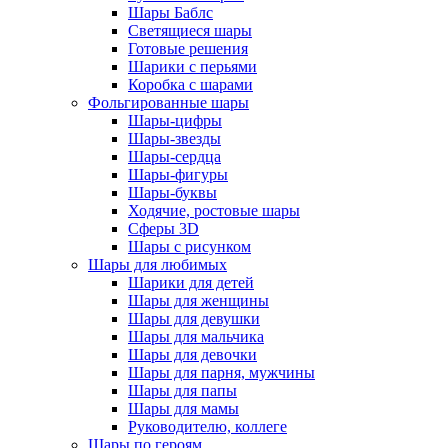
Шары Баблс
Светящиеся шары
Готовые решения
Шарики с перьями
Коробка с шарами
Фольгированные шары
Шары-цифры
Шары-звезды
Шары-сердца
Шары-фигуры
Шары-буквы
Ходячие, ростовые шары
Сферы 3D
Шары с рисунком
Шары для любимых
Шарики для детей
Шары для женщины
Шары для девушки
Шары для мальчика
Шары для девочки
Шары для парня, мужчины
Шары для папы
Шары для мамы
Руководителю, коллеге
Шары по героям