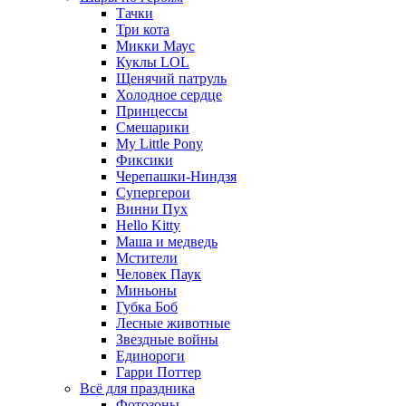
Тачки
Три кота
Микки Маус
Куклы LOL
Щенячий патруль
Холодное сердце
Принцессы
Смешарики
My Little Pony
Фиксики
Черепашки-Ниндзя
Супергерои
Винни Пух
Hello Kitty
Маша и медведь
Мстители
Человек Паук
Миньоны
Губка Боб
Лесные животные
Звездные войны
Единороги
Гарри Поттер
Всё для праздника
Фотозоны