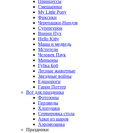
Принцессы
Смешарики
My Little Pony
Фиксики
Черепашки-Ниндзя
Супергерои
Винни Пух
Hello Kitty
Маша и медведь
Мстители
Человек Паук
Миньоны
Губка Боб
Лесные животные
Звездные войны
Единороги
Гарри Поттер
Всё для праздника
Фотозоны
Гирлянды
Хлопушки
Сервировка стола
Арки из шаров
Аэромозаика
Праздники