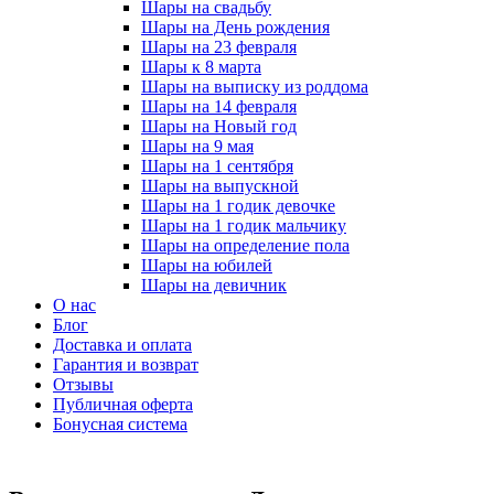
Шары на свадьбу
Шары на День рождения
Шары на 23 февраля
Шары к 8 марта
Шары на выписку из роддома
Шары на 14 февраля
Шары на Новый год
Шары на 9 мая
Шары на 1 сентября
Шары на выпускной
Шары на 1 годик девочке
Шары на 1 годик мальчику
Шары на определение пола
Шары на юбилей
Шары на девичник
О нас
Блог
Доставка и оплата
Гарантия и возврат
Отзывы
Публичная оферта
Бонусная система