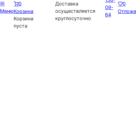
156-
0
Доставка
0
09-
Меню
осуществляется
Корзина
Отложе
64
круглосуточно
Корзина
пуста