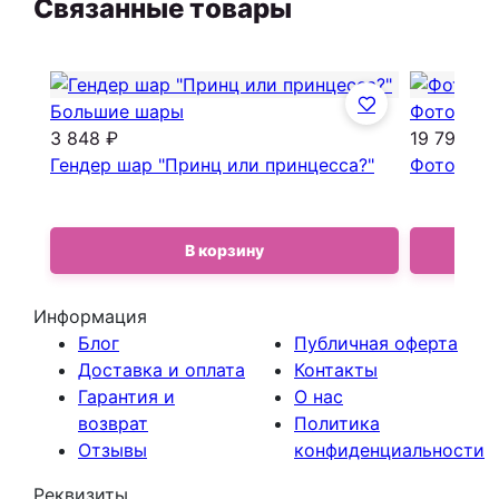
Связанные товары
Большие шары
Фотозоны
3 848 ₽
19 798 ₽
Гендер шар "Принц или принцесса?"
Фотозона н
В корзину
Информация
Блог
Публичная оферта
Доставка и оплата
Контакты
Гарантия и
О нас
возврат
Политика
Отзывы
конфиденциальности
Реквизиты