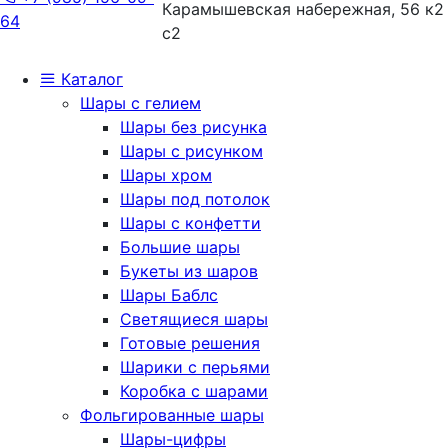
Карамышевская набережная, 56 к2
64
с2
Каталог
Шары с гелием
Шары без рисунка
Шары с рисунком
Шары хром
Шары под потолок
Шары с конфетти
Большие шары
Букеты из шаров
Шары Баблс
Светящиеся шары
Готовые решения
Шарики с перьями
Коробка с шарами
Фольгированные шары
Шары-цифры