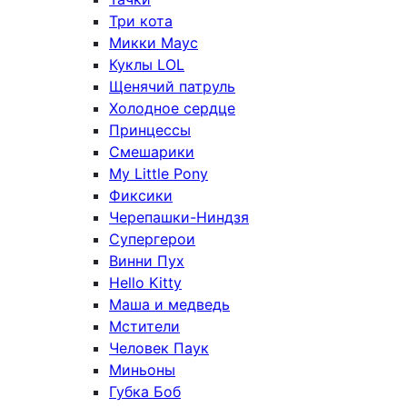
Три кота
Микки Маус
Куклы LOL
Щенячий патруль
Холодное сердце
Принцессы
Смешарики
My Little Pony
Фиксики
Черепашки-Ниндзя
Супергерои
Винни Пух
Hello Kitty
Маша и медведь
Мстители
Человек Паук
Миньоны
Губка Боб